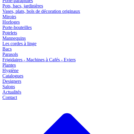
Porte-parapluies
Pots, bacs, jardinières
Vases, plats, bols de décoration originaux
Miroirs
Horloges
Porte-bouteilles
Potelets
Mannequins
Les cordes à linge
Bacs
Parasols
Frigidaires - Machines à Cafés - Eviers
Plantes
Hygiène
Catalogues
Designers
Salons
Actualités
Contact