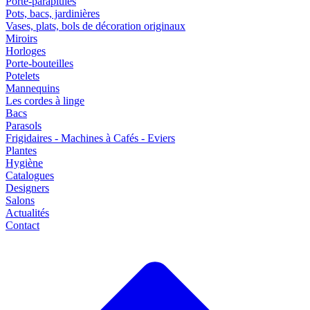
Porte-parapluies
Pots, bacs, jardinières
Vases, plats, bols de décoration originaux
Miroirs
Horloges
Porte-bouteilles
Potelets
Mannequins
Les cordes à linge
Bacs
Parasols
Frigidaires - Machines à Cafés - Eviers
Plantes
Hygiène
Catalogues
Designers
Salons
Actualités
Contact