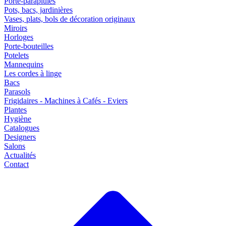
Porte-parapluies
Pots, bacs, jardinières
Vases, plats, bols de décoration originaux
Miroirs
Horloges
Porte-bouteilles
Potelets
Mannequins
Les cordes à linge
Bacs
Parasols
Frigidaires - Machines à Cafés - Eviers
Plantes
Hygiène
Catalogues
Designers
Salons
Actualités
Contact