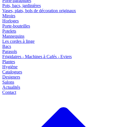
Porte-parapluies
Pots, bacs, jardinières
Vases, plats, bols de décoration originaux
Miroirs
Horloges
Porte-bouteilles
Potelets
Mannequins
Les cordes à linge
Bacs
Parasols
Frigidaires - Machines à Cafés - Eviers
Plantes
Hygiène
Catalogues
Designers
Salons
Actualités
Contact