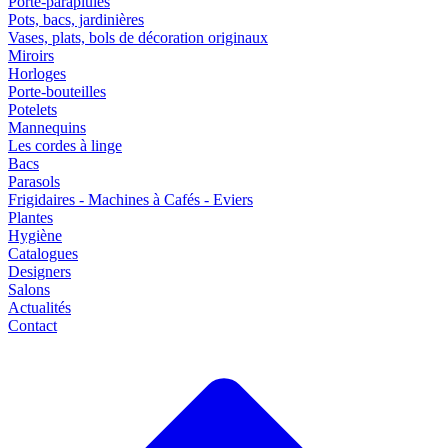
Porte-parapluies
Pots, bacs, jardinières
Vases, plats, bols de décoration originaux
Miroirs
Horloges
Porte-bouteilles
Potelets
Mannequins
Les cordes à linge
Bacs
Parasols
Frigidaires - Machines à Cafés - Eviers
Plantes
Hygiène
Catalogues
Designers
Salons
Actualités
Contact