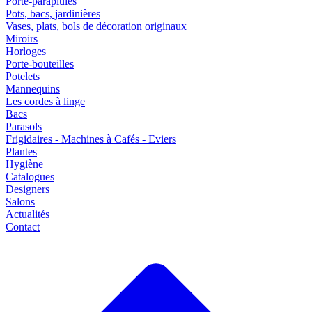
Porte-parapluies
Pots, bacs, jardinières
Vases, plats, bols de décoration originaux
Miroirs
Horloges
Porte-bouteilles
Potelets
Mannequins
Les cordes à linge
Bacs
Parasols
Frigidaires - Machines à Cafés - Eviers
Plantes
Hygiène
Catalogues
Designers
Salons
Actualités
Contact