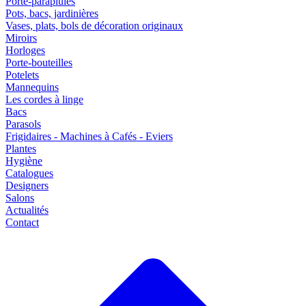
Porte-parapluies
Pots, bacs, jardinières
Vases, plats, bols de décoration originaux
Miroirs
Horloges
Porte-bouteilles
Potelets
Mannequins
Les cordes à linge
Bacs
Parasols
Frigidaires - Machines à Cafés - Eviers
Plantes
Hygiène
Catalogues
Designers
Salons
Actualités
Contact