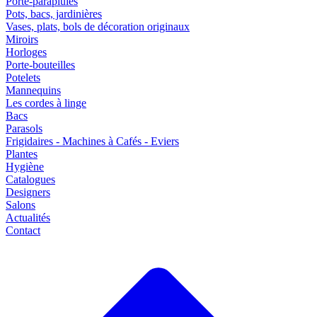
Porte-parapluies
Pots, bacs, jardinières
Vases, plats, bols de décoration originaux
Miroirs
Horloges
Porte-bouteilles
Potelets
Mannequins
Les cordes à linge
Bacs
Parasols
Frigidaires - Machines à Cafés - Eviers
Plantes
Hygiène
Catalogues
Designers
Salons
Actualités
Contact