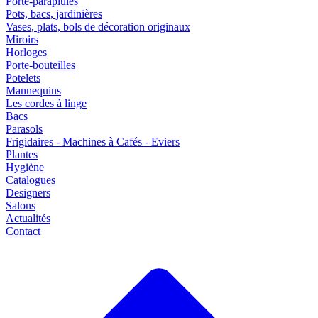
Porte-parapluies
Pots, bacs, jardinières
Vases, plats, bols de décoration originaux
Miroirs
Horloges
Porte-bouteilles
Potelets
Mannequins
Les cordes à linge
Bacs
Parasols
Frigidaires - Machines à Cafés - Eviers
Plantes
Hygiène
Catalogues
Designers
Salons
Actualités
Contact