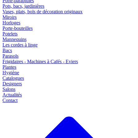
Porte-parapluies
Pots, bacs, jardinières
Vases, plats, bols de décoration originaux
Miroirs
Horloges
Porte-bouteilles
Potelets
Mannequins
Les cordes à linge
Bacs
Parasols
Frigidaires - Machines à Cafés - Eviers
Plantes
Hygiène
Catalogues
Designers
Salons
Actualités
Contact