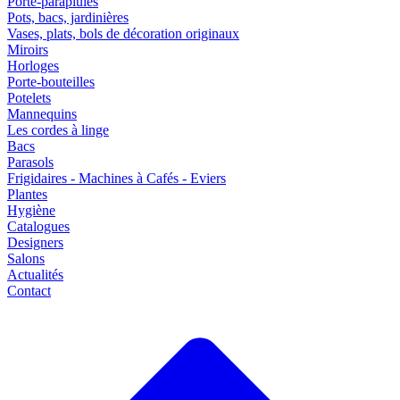
Porte-parapluies
Pots, bacs, jardinières
Vases, plats, bols de décoration originaux
Miroirs
Horloges
Porte-bouteilles
Potelets
Mannequins
Les cordes à linge
Bacs
Parasols
Frigidaires - Machines à Cafés - Eviers
Plantes
Hygiène
Catalogues
Designers
Salons
Actualités
Contact