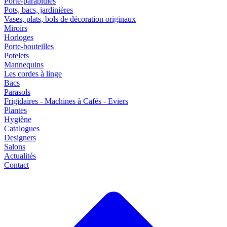
Porte-parapluies
Pots, bacs, jardinières
Vases, plats, bols de décoration originaux
Miroirs
Horloges
Porte-bouteilles
Potelets
Mannequins
Les cordes à linge
Bacs
Parasols
Frigidaires - Machines à Cafés - Eviers
Plantes
Hygiène
Catalogues
Designers
Salons
Actualités
Contact