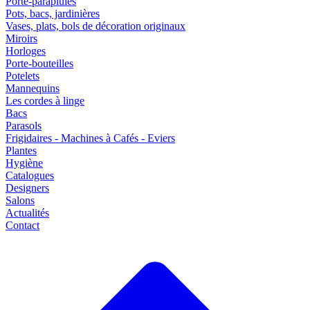
Porte-parapluies
Pots, bacs, jardinières
Vases, plats, bols de décoration originaux
Miroirs
Horloges
Porte-bouteilles
Potelets
Mannequins
Les cordes à linge
Bacs
Parasols
Frigidaires - Machines à Cafés - Eviers
Plantes
Hygiène
Catalogues
Designers
Salons
Actualités
Contact