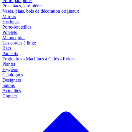
Porte-parapluies
Pots, bacs, jardinières
Vases, plats, bols de décoration originaux
Miroirs
Horloges
Porte-bouteilles
Potelets
Mannequins
Les cordes à linge
Bacs
Parasols
Frigidaires - Machines à Cafés - Eviers
Plantes
Hygiène
Catalogues
Designers
Salons
Actualités
Contact