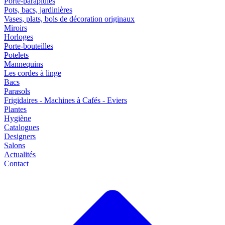
Porte-parapluies
Pots, bacs, jardinières
Vases, plats, bols de décoration originaux
Miroirs
Horloges
Porte-bouteilles
Potelets
Mannequins
Les cordes à linge
Bacs
Parasols
Frigidaires - Machines à Cafés - Eviers
Plantes
Hygiène
Catalogues
Designers
Salons
Actualités
Contact