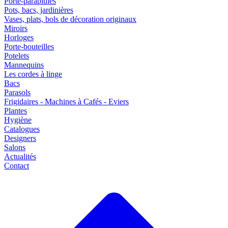
Porte-parapluies
Pots, bacs, jardinières
Vases, plats, bols de décoration originaux
Miroirs
Horloges
Porte-bouteilles
Potelets
Mannequins
Les cordes à linge
Bacs
Parasols
Frigidaires - Machines à Cafés - Eviers
Plantes
Hygiène
Catalogues
Designers
Salons
Actualités
Contact