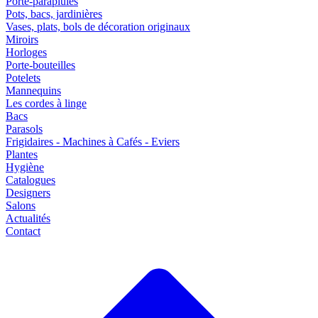
Porte-parapluies
Pots, bacs, jardinières
Vases, plats, bols de décoration originaux
Miroirs
Horloges
Porte-bouteilles
Potelets
Mannequins
Les cordes à linge
Bacs
Parasols
Frigidaires - Machines à Cafés - Eviers
Plantes
Hygiène
Catalogues
Designers
Salons
Actualités
Contact