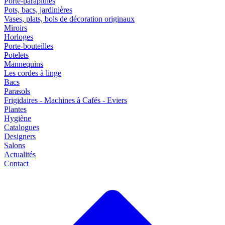
Porte-parapluies
Pots, bacs, jardinières
Vases, plats, bols de décoration originaux
Miroirs
Horloges
Porte-bouteilles
Potelets
Mannequins
Les cordes à linge
Bacs
Parasols
Frigidaires - Machines à Cafés - Eviers
Plantes
Hygiène
Catalogues
Designers
Salons
Actualités
Contact