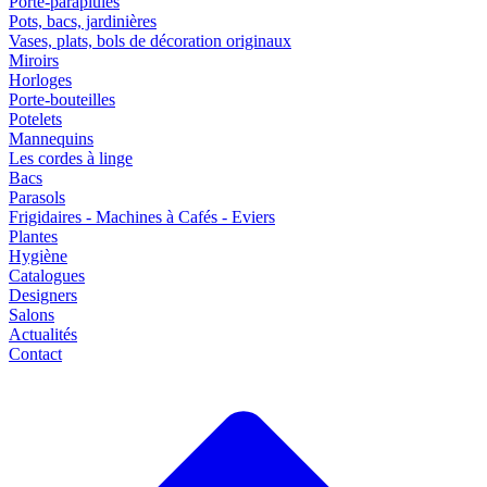
Porte-parapluies
Pots, bacs, jardinières
Vases, plats, bols de décoration originaux
Miroirs
Horloges
Porte-bouteilles
Potelets
Mannequins
Les cordes à linge
Bacs
Parasols
Frigidaires - Machines à Cafés - Eviers
Plantes
Hygiène
Catalogues
Designers
Salons
Actualités
Contact