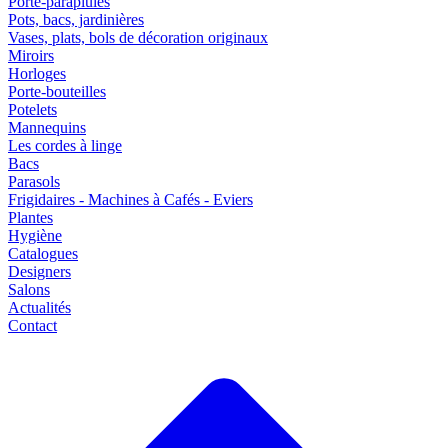
Porte-parapluies
Pots, bacs, jardinières
Vases, plats, bols de décoration originaux
Miroirs
Horloges
Porte-bouteilles
Potelets
Mannequins
Les cordes à linge
Bacs
Parasols
Frigidaires - Machines à Cafés - Eviers
Plantes
Hygiène
Catalogues
Designers
Salons
Actualités
Contact