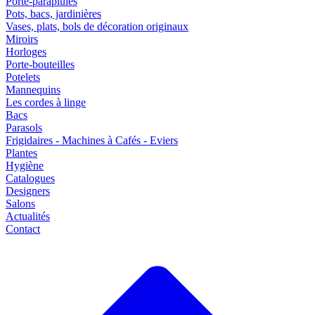
Porte-parapluies
Pots, bacs, jardinières
Vases, plats, bols de décoration originaux
Miroirs
Horloges
Porte-bouteilles
Potelets
Mannequins
Les cordes à linge
Bacs
Parasols
Frigidaires - Machines à Cafés - Eviers
Plantes
Hygiène
Catalogues
Designers
Salons
Actualités
Contact