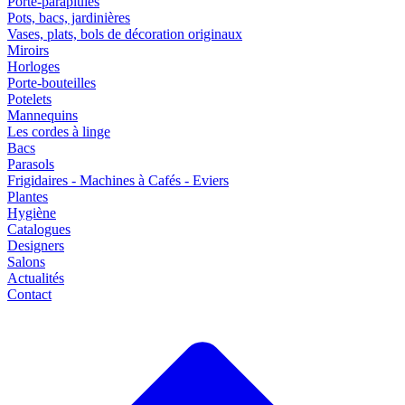
Porte-parapluies
Pots, bacs, jardinières
Vases, plats, bols de décoration originaux
Miroirs
Horloges
Porte-bouteilles
Potelets
Mannequins
Les cordes à linge
Bacs
Parasols
Frigidaires - Machines à Cafés - Eviers
Plantes
Hygiène
Catalogues
Designers
Salons
Actualités
Contact