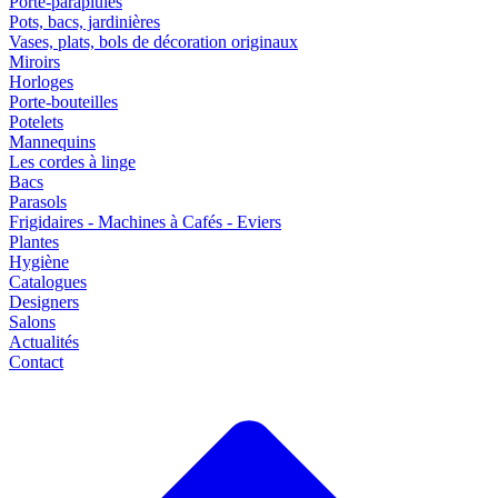
Porte-parapluies
Pots, bacs, jardinières
Vases, plats, bols de décoration originaux
Miroirs
Horloges
Porte-bouteilles
Potelets
Mannequins
Les cordes à linge
Bacs
Parasols
Frigidaires - Machines à Cafés - Eviers
Plantes
Hygiène
Catalogues
Designers
Salons
Actualités
Contact