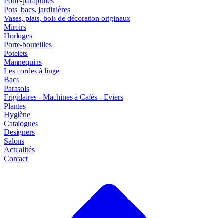
Porte-parapluies
Pots, bacs, jardinières
Vases, plats, bols de décoration originaux
Miroirs
Horloges
Porte-bouteilles
Potelets
Mannequins
Les cordes à linge
Bacs
Parasols
Frigidaires - Machines à Cafés - Eviers
Plantes
Hygiène
Catalogues
Designers
Salons
Actualités
Contact