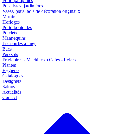
Porte-parapluies
Pots, bacs, jardinières
Vases, plats, bols de décoration originaux
Miroirs
Horloges
Porte-bouteilles
Potelets
Mannequins
Les cordes à linge
Bacs
Parasols
Frigidaires - Machines à Cafés - Eviers
Plantes
Hygiène
Catalogues
Designers
Salons
Actualités
Contact