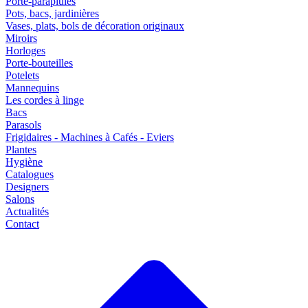
Porte-parapluies
Pots, bacs, jardinières
Vases, plats, bols de décoration originaux
Miroirs
Horloges
Porte-bouteilles
Potelets
Mannequins
Les cordes à linge
Bacs
Parasols
Frigidaires - Machines à Cafés - Eviers
Plantes
Hygiène
Catalogues
Designers
Salons
Actualités
Contact