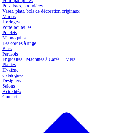
Porte-parapluies
Pots, bacs, jardinières
Vases, plats, bols de décoration originaux
Miroirs
Horloges
Porte-bouteilles
Potelets
Mannequins
Les cordes à linge
Bacs
Parasols
Frigidaires - Machines à Cafés - Eviers
Plantes
Hygiène
Catalogues
Designers
Salons
Actualités
Contact