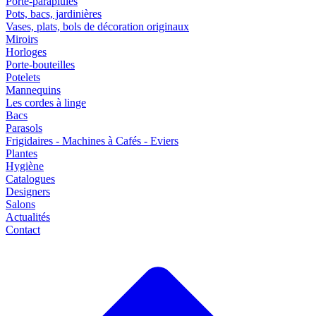
Porte-parapluies
Pots, bacs, jardinières
Vases, plats, bols de décoration originaux
Miroirs
Horloges
Porte-bouteilles
Potelets
Mannequins
Les cordes à linge
Bacs
Parasols
Frigidaires - Machines à Cafés - Eviers
Plantes
Hygiène
Catalogues
Designers
Salons
Actualités
Contact