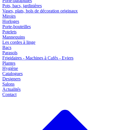
Porte-parapluies
Pots, bacs, jardinières
Vases, plats, bols de décoration originaux
Miroirs
Horloges
Porte-bouteilles
Potelets
Mannequins
Les cordes à linge
Bacs
Parasols
Frigidaires - Machines à Cafés - Eviers
Plantes
Hygiène
Catalogues
Designers
Salons
Actualités
Contact