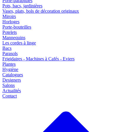
Porte-parapluies
Pots, bacs, jardinières
Vases, plats, bols de décoration originaux
Miroirs
Horloges
Porte-bouteilles
Potelets
Mannequins
Les cordes à linge
Bacs
Parasols
Frigidaires - Machines à Cafés - Eviers
Plantes
Hygiène
Catalogues
Designers
Salons
Actualités
Contact