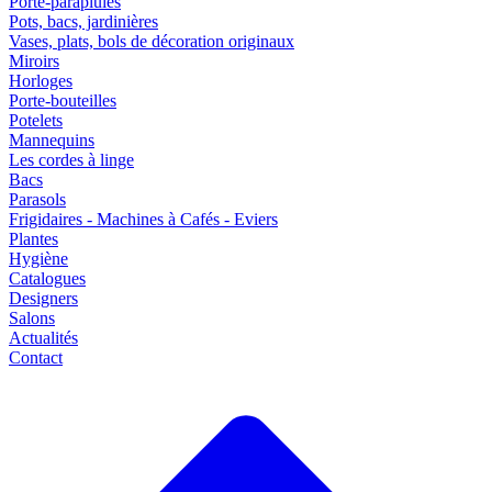
Porte-parapluies
Pots, bacs, jardinières
Vases, plats, bols de décoration originaux
Miroirs
Horloges
Porte-bouteilles
Potelets
Mannequins
Les cordes à linge
Bacs
Parasols
Frigidaires - Machines à Cafés - Eviers
Plantes
Hygiène
Catalogues
Designers
Salons
Actualités
Contact