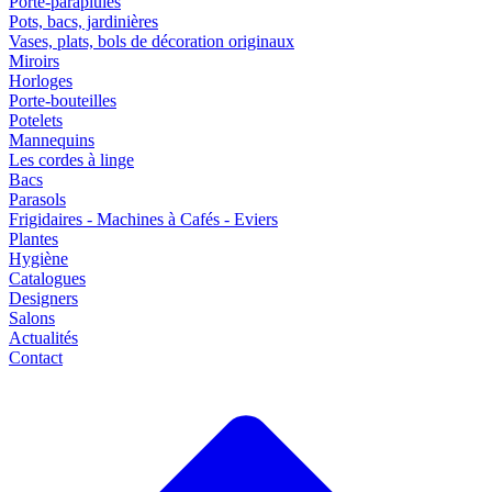
Porte-parapluies
Pots, bacs, jardinières
Vases, plats, bols de décoration originaux
Miroirs
Horloges
Porte-bouteilles
Potelets
Mannequins
Les cordes à linge
Bacs
Parasols
Frigidaires - Machines à Cafés - Eviers
Plantes
Hygiène
Catalogues
Designers
Salons
Actualités
Contact