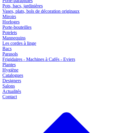
Porte-parapluies
Pots, bacs, jardinières
Vases, plats, bols de décoration originaux
Miroirs
Horloges
Porte-bouteilles
Potelets
Mannequins
Les cordes à linge
Bacs
Parasols
Frigidaires - Machines à Cafés - Eviers
Plantes
Hygiène
Catalogues
Designers
Salons
Actualités
Contact