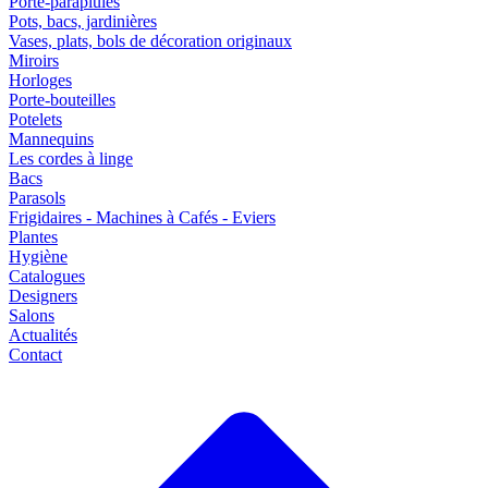
Porte-parapluies
Pots, bacs, jardinières
Vases, plats, bols de décoration originaux
Miroirs
Horloges
Porte-bouteilles
Potelets
Mannequins
Les cordes à linge
Bacs
Parasols
Frigidaires - Machines à Cafés - Eviers
Plantes
Hygiène
Catalogues
Designers
Salons
Actualités
Contact