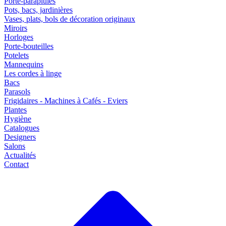
Porte-parapluies
Pots, bacs, jardinières
Vases, plats, bols de décoration originaux
Miroirs
Horloges
Porte-bouteilles
Potelets
Mannequins
Les cordes à linge
Bacs
Parasols
Frigidaires - Machines à Cafés - Eviers
Plantes
Hygiène
Catalogues
Designers
Salons
Actualités
Contact