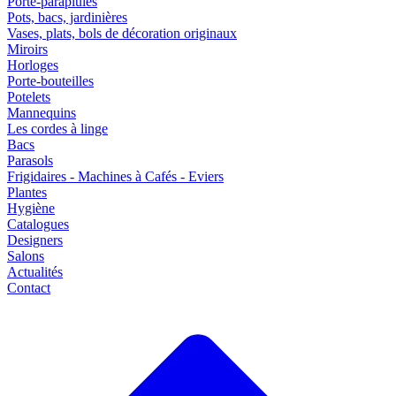
Porte-parapluies
Pots, bacs, jardinières
Vases, plats, bols de décoration originaux
Miroirs
Horloges
Porte-bouteilles
Potelets
Mannequins
Les cordes à linge
Bacs
Parasols
Frigidaires - Machines à Cafés - Eviers
Plantes
Hygiène
Catalogues
Designers
Salons
Actualités
Contact