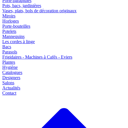
Porte-parapluies
Pots, bacs, jardinières
Vases, plats, bols de décoration originaux
Miroirs
Horloges
Porte-bouteilles
Potelets
Mannequins
Les cordes à linge
Bacs
Parasols
Frigidaires - Machines à Cafés - Eviers
Plantes
Hygiène
Catalogues
Designers
Salons
Actualités
Contact