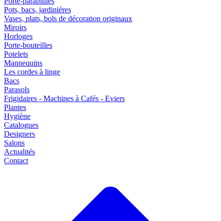
Porte-parapluies
Pots, bacs, jardinières
Vases, plats, bols de décoration originaux
Miroirs
Horloges
Porte-bouteilles
Potelets
Mannequins
Les cordes à linge
Bacs
Parasols
Frigidaires - Machines à Cafés - Eviers
Plantes
Hygiène
Catalogues
Designers
Salons
Actualités
Contact