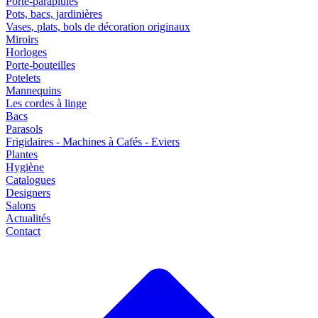
Porte-parapluies
Pots, bacs, jardinières
Vases, plats, bols de décoration originaux
Miroirs
Horloges
Porte-bouteilles
Potelets
Mannequins
Les cordes à linge
Bacs
Parasols
Frigidaires - Machines à Cafés - Eviers
Plantes
Hygiène
Catalogues
Designers
Salons
Actualités
Contact