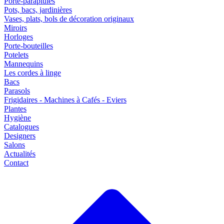
Porte-parapluies
Pots, bacs, jardinières
Vases, plats, bols de décoration originaux
Miroirs
Horloges
Porte-bouteilles
Potelets
Mannequins
Les cordes à linge
Bacs
Parasols
Frigidaires - Machines à Cafés - Eviers
Plantes
Hygiène
Catalogues
Designers
Salons
Actualités
Contact