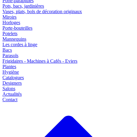
Porte-parapluies
Pots, bacs, jardinières
Vases, plats, bols de décoration originaux
Miroirs
Horloges
Porte-bouteilles
Potelets
Mannequins
Les cordes à linge
Bacs
Parasols
Frigidaires - Machines à Cafés - Eviers
Plantes
Hygiène
Catalogues
Designers
Salons
Actualités
Contact