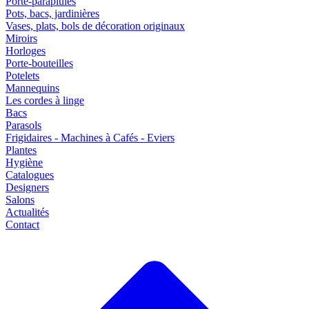
Porte-parapluies
Pots, bacs, jardinières
Vases, plats, bols de décoration originaux
Miroirs
Horloges
Porte-bouteilles
Potelets
Mannequins
Les cordes à linge
Bacs
Parasols
Frigidaires - Machines à Cafés - Eviers
Plantes
Hygiène
Catalogues
Designers
Salons
Actualités
Contact