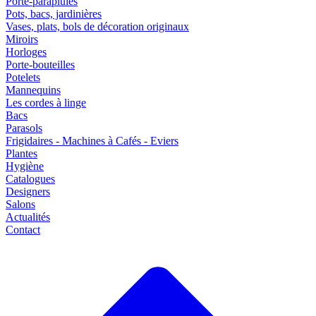
Porte-parapluies
Pots, bacs, jardinières
Vases, plats, bols de décoration originaux
Miroirs
Horloges
Porte-bouteilles
Potelets
Mannequins
Les cordes à linge
Bacs
Parasols
Frigidaires - Machines à Cafés - Eviers
Plantes
Hygiène
Catalogues
Designers
Salons
Actualités
Contact