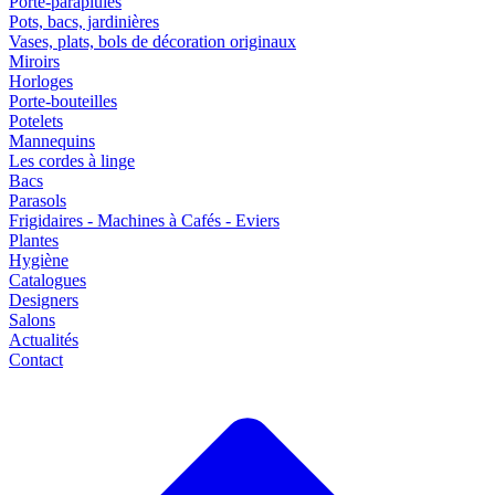
Porte-parapluies
Pots, bacs, jardinières
Vases, plats, bols de décoration originaux
Miroirs
Horloges
Porte-bouteilles
Potelets
Mannequins
Les cordes à linge
Bacs
Parasols
Frigidaires - Machines à Cafés - Eviers
Plantes
Hygiène
Catalogues
Designers
Salons
Actualités
Contact