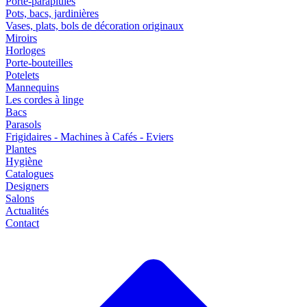
Porte-parapluies
Pots, bacs, jardinières
Vases, plats, bols de décoration originaux
Miroirs
Horloges
Porte-bouteilles
Potelets
Mannequins
Les cordes à linge
Bacs
Parasols
Frigidaires - Machines à Cafés - Eviers
Plantes
Hygiène
Catalogues
Designers
Salons
Actualités
Contact