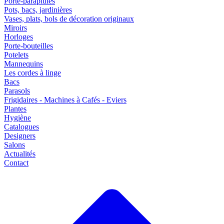
Porte-parapluies
Pots, bacs, jardinières
Vases, plats, bols de décoration originaux
Miroirs
Horloges
Porte-bouteilles
Potelets
Mannequins
Les cordes à linge
Bacs
Parasols
Frigidaires - Machines à Cafés - Eviers
Plantes
Hygiène
Catalogues
Designers
Salons
Actualités
Contact