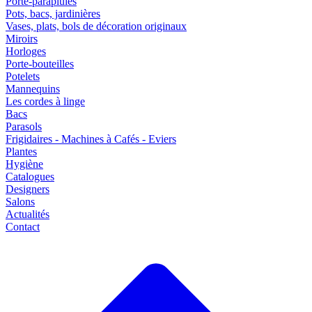
Porte-parapluies
Pots, bacs, jardinières
Vases, plats, bols de décoration originaux
Miroirs
Horloges
Porte-bouteilles
Potelets
Mannequins
Les cordes à linge
Bacs
Parasols
Frigidaires - Machines à Cafés - Eviers
Plantes
Hygiène
Catalogues
Designers
Salons
Actualités
Contact