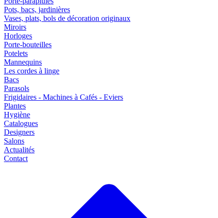
Porte-parapluies
Pots, bacs, jardinières
Vases, plats, bols de décoration originaux
Miroirs
Horloges
Porte-bouteilles
Potelets
Mannequins
Les cordes à linge
Bacs
Parasols
Frigidaires - Machines à Cafés - Eviers
Plantes
Hygiène
Catalogues
Designers
Salons
Actualités
Contact