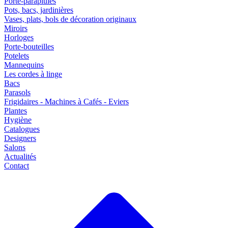
Porte-parapluies
Pots, bacs, jardinières
Vases, plats, bols de décoration originaux
Miroirs
Horloges
Porte-bouteilles
Potelets
Mannequins
Les cordes à linge
Bacs
Parasols
Frigidaires - Machines à Cafés - Eviers
Plantes
Hygiène
Catalogues
Designers
Salons
Actualités
Contact