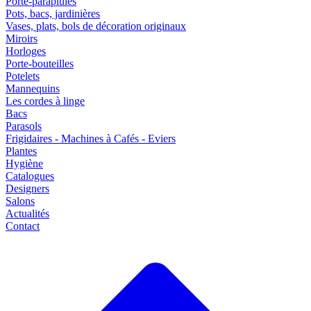
Porte-parapluies
Pots, bacs, jardinières
Vases, plats, bols de décoration originaux
Miroirs
Horloges
Porte-bouteilles
Potelets
Mannequins
Les cordes à linge
Bacs
Parasols
Frigidaires - Machines à Cafés - Eviers
Plantes
Hygiène
Catalogues
Designers
Salons
Actualités
Contact